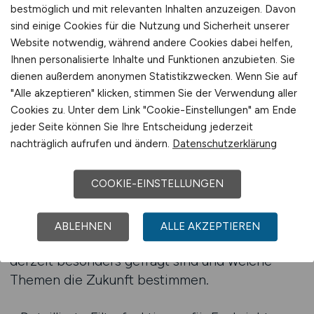
bestmöglich und mit relevanten Inhalten anzuzeigen. Davon
Start-ups, die sich mit Flugzeugentwicklung,
sind einige Cookies für die Nutzung und Sicherheit unserer
Satellitentechnik oder Raumfahrtforschung
Website notwendig, während andere Cookies dabei helfen,
befassen.
Ihnen personalisierte Inhalte und Funktionen anzubieten. Sie
dienen außerdem anonymen Statistikzwecken. Wenn Sie auf
Mit dem Jobfinder können Bewerber die Suche
"Alle akzeptieren" klicken, stimmen Sie der Verwendung aller
nach Region, Spezialisierung oder
Cookies zu. Unter dem Link "Cookie-Einstellungen" am Ende
Erfahrungsstufe eingrenzen. So lassen sich
jeder Seite können Sie Ihre Entscheidung jederzeit
nachträglich aufrufen und ändern.
Datenschutzerklärung
gezielt die Positionen finden, die den eigenen
Karriereplänen entsprechen – ob im Bereich
Konstruktion, Projektmanagement oder
COOKIE-EINSTELLUNGEN
Antriebstechnik. Besonders hilfreich ist der
Überblick über aktuelle Branchentrends:
ABLEHNEN
ALLE AKZEPTIEREN
Fachkräfte erfahren, welche Technologien
derzeit besonders gefragt sind und welche
Themen die Zukunft bestimmen.