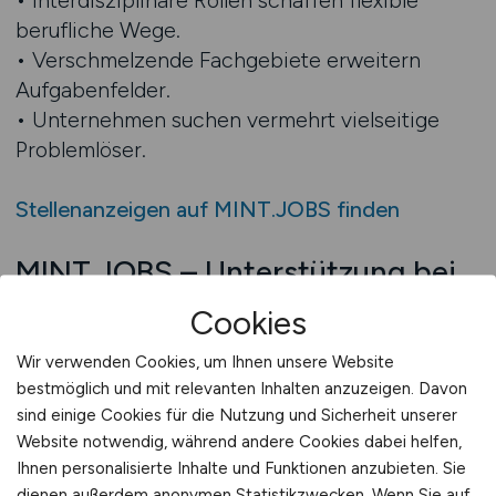
• Interdisziplinäre Rollen schaffen flexible
berufliche Wege.
• Verschmelzende Fachgebiete erweitern
Aufgabenfelder.
• Unternehmen suchen vermehrt vielseitige
Problemlöser.
Stellenanzeigen auf MINT.JOBS finden
MINT.JOBS – Unterstützung bei
fachübergreifenden Karrieren
Cookies
Für Bewerber, die sich im interdisziplinären
Wir verwenden Cookies, um Ihnen unsere Website
MINT-Umfeld orientieren möchten, bieten
bestmöglich und mit relevanten Inhalten anzuzeigen. Davon
digitale Hilfsmittel eine wertvolle Unterstützung.
sind einige Cookies für die Nutzung und Sicherheit unserer
Sie machen komplexe Rollen transparenter,
Website notwendig, während andere Cookies dabei helfen,
Ihnen personalisierte Inhalte und Funktionen anzubieten. Sie
erleichtern die Analyse von Tätigkeitsprofilen
dienen außerdem anonymen Statistikzwecken. Wenn Sie auf