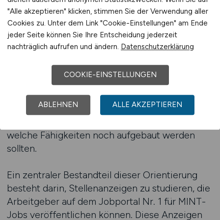
und helfen dabei, realistische Karrierewege zu
"Alle akzeptieren" klicken, stimmen Sie der Verwendung aller
planen. Die Vielfalt interdisziplinärer Aufgaben
Cookies zu. Unter dem Link "Cookie-Einstellungen" am Ende
kann zu Beginn herausfordernd wirken, weshalb
jeder Seite können Sie Ihre Entscheidung jederzeit
strukturierte Orientierung besonders hilfreich
nachträglich aufrufen und ändern.
Datenschutzerklärung
ist. Digitale Tools ermöglichen es, verschiedene
Fachrichtungen nebeneinanderzustellen,
COOKIE-EINSTELLUNGEN
Schnittstellenrollen zu identifizieren und
relevante Anforderungen zu verstehen. Damit
ABLEHNEN
ALLE AKZEPTIEREN
entsteht ein klareres Bild darüber, welche
Kompetenzen bereits vorhanden sind und
welche Fähigkeiten noch aufgebaut werden
sollten.
Ein zentraler Bestandteil dieser Orientierung
besteht darin, Stellenanzeigen zu studieren, die
Arbeitgeber auf dem Jobportal Nr. 1 für MINT-
Jobs veröffentlichen können. Diese Anzeigen