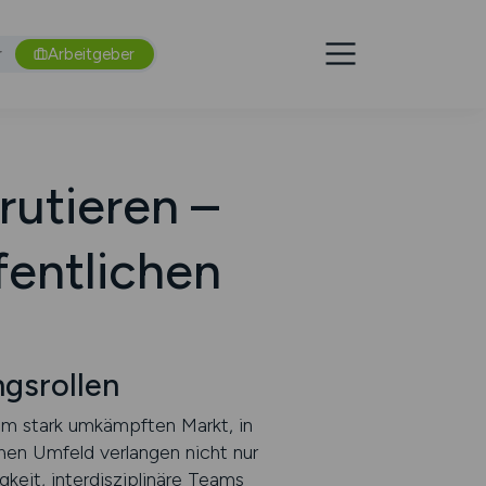
r
Arbeitgeber
rutieren –
fentlichen
gsrollen
em stark umkämpften Markt, in
hen Umfeld verlangen nicht nur
keit, interdisziplinäre Teams