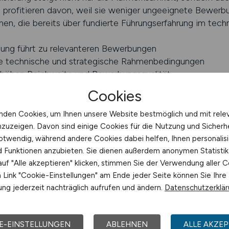
rofitieren davon, weil sie weniger ungeeignete Bewerbu
hen, die bereits über fundierte Führungserfahrung im tec
bung führt zu relevanteren Bewerbungen
are technische und strategische Rahmenbedingungen
erhöhen Reichweite und Bewerbungsqualität
Cookies
OBS schalten
nden Cookies, um Ihnen unsere Website bestmöglich und mit rele
Führungspositionen über MINT.JOB
nzuzeigen. Davon sind einige Cookies für die Nutzung und Sicherh
otwendig, während andere Cookies dabei helfen, Ihnen personalisi
ender Faktor, wenn es darum geht, technische Führungskräft
nd Funktionen anzubieten. Sie dienen außerdem anonymen Statisti
r dann ihre Wirkung, wenn sie zielgerichtet erfolgt. Unte
uf "Alle akzeptieren" klicken, stimmen Sie der Verwendung aller C
möchten, benötigen ein Umfeld, in dem ihre Ausschreibun
Link "Cookie-Einstellungen" am Ende jeder Seite können Sie Ihre
rn dort erscheint, wo Führungskräfte mit technischem Hin
ng jederzeit nachträglich aufrufen und ändern.
Datenschutzerklä
pezialisiertes Portal ermöglicht genau diese Form der fo
sehen, sondern als relevant wahrgenommen. Dieser Unters
 bewerben oder weiterziehen.
E-EINSTELLUNGEN
ABLEHNEN
ALLE AKZEP