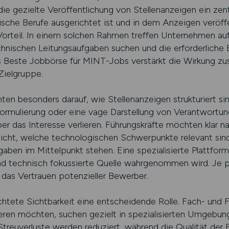
ie gezielte Veröffentlichung von Stellenanzeigen ein zentr
nische Berufe ausgerichtet ist und in dem Anzeigen veröff
Vorteil. In einem solchen Rahmen treffen Unternehmen auf
chnischen Leitungsaufgaben suchen und die erforderliche E
 Beste Jobbörse für MINT-Jobs verstärkt die Wirkung zusät
Zielgruppe.
ten besonders darauf, wie Stellenanzeigen strukturiert s
 Formulierung oder eine vage Darstellung von Verantwortu
ber das Interesse verlieren. Führungskräfte möchten klar 
icht, welche technologischen Schwerpunkte relevant sin
ben im Mittelpunkt stehen. Eine spezialisierte Plattform 
nd technisch fokussierte Quelle wahrgenommen wird. Je pr
d das Vertrauen potenzieller Bewerber.
richtete Sichtbarkeit eine entscheidende Rolle. Fach- und F
eren möchten, suchen gezielt in spezialisierten Umgebung
Streuverluste werden reduziert, während die Qualität der 