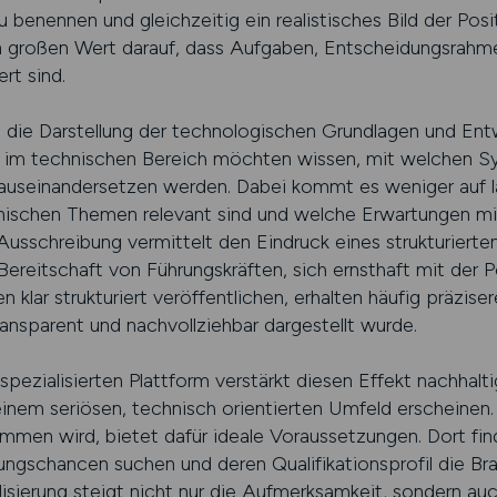
 benennen und gleichzeitig ein realistisches Bild der Posi
n großen Wert darauf, dass Aufgaben, Entscheidungsrahme
rt sind.
st die Darstellung der technologischen Grundlagen und En
 im technischen Bereich möchten wissen, mit welchen S
 auseinandersetzen werden. Dabei kommt es weniger auf la
nischen Themen relevant sind und welche Erwartungen mit
 Ausschreibung vermittelt den Eindruck eines strukturier
Bereitschaft von Führungskräften, sich ernsthaft mit der P
klar strukturiert veröffentlichen, erhalten häufig präzisere
ansparent und nachvollziehbar dargestellt wurde.
spezialisierten Plattform verstärkt diesen Effekt nachhalt
einem seriösen, technisch orientierten Umfeld erscheinen. 
men wird, bietet dafür ideale Voraussetzungen. Dort fin
ungschancen suchen und deren Qualifikationsprofil die Bra
sierung steigt nicht nur die Aufmerksamkeit, sondern auc