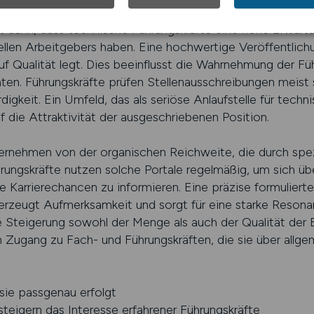
ht darin, dass technische Führungskräfte eine hohe Erwart
iellen Arbeitgebers haben. Eine hochwertige Veröffentlich
 Qualität legt. Dies beeinflusst die Wahrnehmung der Füh
daten. Führungskräfte prüfen Stellenausschreibungen meist
digkeit. Ein Umfeld, das als seriöse Anlaufstelle für tech
auf die Attraktivität der ausgeschriebenen Position.
ternehmen von der organischen Reichweite, die durch spez
hrungskräfte nutzen solche Portale regelmäßig, um sich üb
e Karrierechancen zu informieren. Eine präzise formuliert
 erzeugt Aufmerksamkeit und sorgt für eine starke Resonan
he Steigerung sowohl der Menge als auch der Qualität d
 Zugang zu Fach- und Führungskräften, die sie über allg
 sie passgenau erfolgt
igern das Interesse erfahrener Führungskräfte