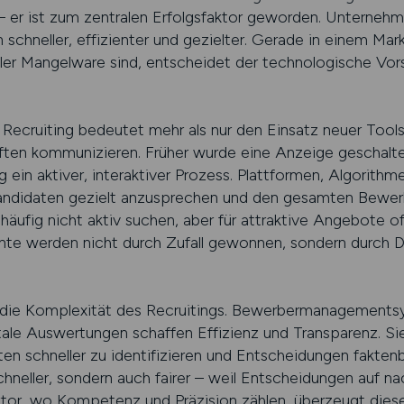
 – er ist zum zentralen Erfolgsfaktor geworden. Unternehme
n schneller, effizienter und gezielter. Gerade in einem Mar
ler Mangelware sind, entscheidet der technologische Vors
 Recruiting bedeutet mehr als nur den Einsatz neuer Tools
ten kommunizieren. Früher wurde eine Anzeige geschalt
g ein aktiver, interaktiver Prozess. Plattformen, Algorith
Kandidaten gezielt anzusprechen und den gesamten Bewer
ufig nicht aktiv suchen, aber für attraktive Angebote off
ente werden nicht durch Zufall gewonnen, sondern durch 
.
in die Komplexität des Recruitings. Bewerbermanagements
ale Auswertungen schaffen Effizienz und Transparenz. Si
ten schneller zu identifizieren und Entscheidungen faktenb
chneller, sondern auch fairer – weil Entscheidungen auf na
r, wo Kompetenz und Präzision zählen, überzeugt diese 