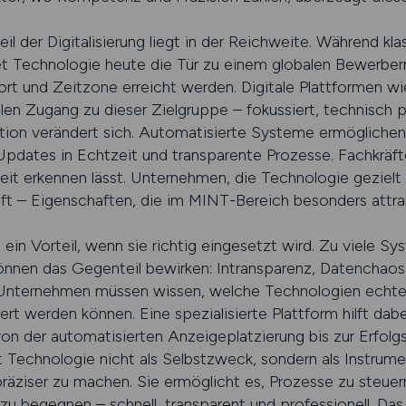
il der Digitalisierung liegt in der Reichweite. Während kl
et Technologie heute die Tür zu einem globalen Bewerberma
t und Zeitzone erreicht werden. Digitale Plattformen wie
en Zugang zu dieser Zielgruppe – fokussiert, technisch pr
ion verändert sich. Automatisierte Systeme ermöglichen 
dates in Echtzeit und transparente Prozesse. Fachkräfte
Zeit erkennen lässt. Unternehmen, die Technologie gezielt 
ft – Eigenschaften, die im MINT-Bereich besonders attrak
ein Vorteil, wenn sie richtig eingesetzt wird. Zu viele Sy
önnen das Gegenteil bewirken: Intransparenz, Datenchaos
e. Unternehmen müssen wissen, welche Technologien echt
iert werden können. Eine spezialisierte Plattform hilft dab
on der automatisierten Anzeigeplatzierung bis zur Erfolg
 Technologie nicht als Selbstzweck, sondern als Instrume
 präziser zu machen. Sie ermöglicht es, Prozesse zu steue
 begegnen – schnell, transparent und professionell. Das 