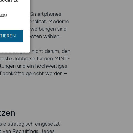
ookies zu.
zunehmend über Smartphones
rung
e und Professionalität. Moderne
 Navigation. Bewerbungen sind
ehreren Angeboten wählen.
TIEREN
den. Es geht nicht darum, den
e beste Jobbörse für den MINT-
ertungen und ein hochwertiges
 Fachkräfte gerecht werden –
tzen
 sie strategisch eingesetzt
ativen Recruitings. Jedes