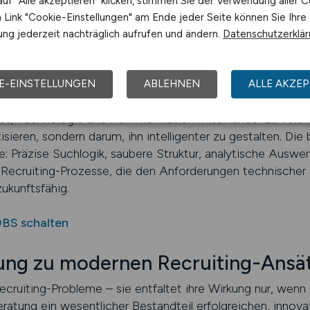
uf "Alle akzeptieren" klicken, stimmen Sie der Verwendung aller C
Link "Cookie-Einstellungen" am Ende jeder Seite können Sie Ihre
t eine immer größere Rolle. Bewerber informieren sich 
ng jederzeit nachträglich aufrufen und ändern.
Datenschutzerklä
 nicht für mobile Geräte optimiert ist, verliert Reichweit
ahtlose Darstellungen, schnelle Ladezeiten und intuitive
 ein entscheidender Faktor, wenn Fachkräfte zwischen m
E-EINSTELLUNGEN
ABLEHNEN
ALLE AKZEP
et, Technologie und Kommunikation miteinander zu verbin
ieren, sondern darum, ihn intelligenter zu gestalten. Di
e: Präzise Suchlogik, saubere Struktur, analytische Ausw
 Recruiting-Prozesse, die den Anforderungen technischer
zukunftsfähig.
OBS schalten
tung zu modernen Recruiting-Ansä
Recruiting-Probleme – sie entfaltet ihre Wirkung nur, wenn
Beratung ein wesentlicher Bestandteil erfolgreichen, innov