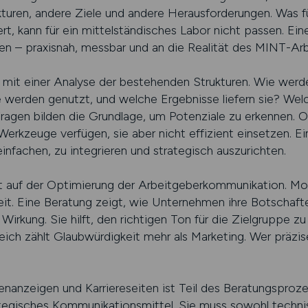
uren, andere Ziele und andere Herausforderungen. Was f
t, kann für ein mittelständisches Labor nicht passen. Eine 
n – praxisnah, messbar und an die Realität des MINT-Ar
mit einer Analyse der bestehenden Strukturen. Wie werde
werden genutzt, und welche Ergebnisse liefern sie? Wel
agen bilden die Grundlage, um Potenziale zu erkennen. Of
rkzeuge verfügen, sie aber nicht effizient einsetzen. Ein
nfachen, zu integrieren und strategisch auszurichten.
gt auf der Optimierung der Arbeitgeberkommunikation. Mo
hkeit. Eine Beratung zeigt, wie Unternehmen ihre Botschaft
irkung. Sie hilft, den richtigen Ton für die Zielgruppe zu 
ich zählt Glaubwürdigkeit mehr als Marketing. Wer präzi
enanzeigen und Karriereseiten ist Teil des Beratungsproze
rategisches Kommunikationsmittel. Sie muss sowohl technisc