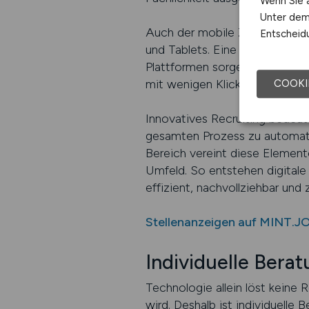
Wenn Sie a
Unter dem 
Auch der mobile Zugriff spiel
Entscheidu
und Tablets. Eine Anzeige, die
Plattformen sorgen daher für n
mit wenigen Klicks möglich –
COOKI
Innovatives Recruiting bedeut
gesamten Prozess zu automatis
Bereich vereint diese Element
Umfeld. So entstehen digitale
effizient, nachvollziehbar und 
Stellenanzeigen auf MINT.J
Individuelle Bera
Technologie allein löst keine 
wird. Deshalb ist individuelle 