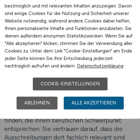
nicht die gewünschten Bewerber anzieht, weil
bestmöglich und mit relevanten Inhalten anzuzeigen. Davon
sie nicht klar genug differenziert.
sind einige Cookies für die Nutzung und Sicherheit unserer
Chemietechnische Fachkräfte möchten schnell
Website notwendig, während andere Cookies dabei helfen,
erfassen, in welchem Segment die Rolle
Ihnen personalisierte Inhalte und Funktionen anzubieten. Sie
verortet ist und welche Art von Expertise
dienen außerdem anonymen Statistikzwecken. Wenn Sie auf
"Alle akzeptieren" klicken, stimmen Sie der Verwendung aller
benötigt wird. Je besser eine Anzeige diese
Cookies zu. Unter dem Link "Cookie-Einstellungen" am Ende
Informationen vermittelt, desto größer ist die
jeder Seite können Sie Ihre Entscheidung jederzeit
Chance, die passenden Spezialisten
nachträglich aufrufen und ändern.
Datenschutzerklärung
anzusprechen.
COOKIE-EINSTELLUNGEN
Die Veröffentlichung im technisch fokussierten
Umfeld von MINT.JOBS spielt dabei eine
zentrale Rolle. Chemie- und Laborfachkräfte
ABLEHNEN
ALLE AKZEPTIEREN
nutzen die Plattform gezielt, um Stellen zu
finden, die ihrem beruflichen Schwerpunkt
entsprechen. Sie vertrauen darauf, dass die
Ausschreibungen dort fachlich relevant sind