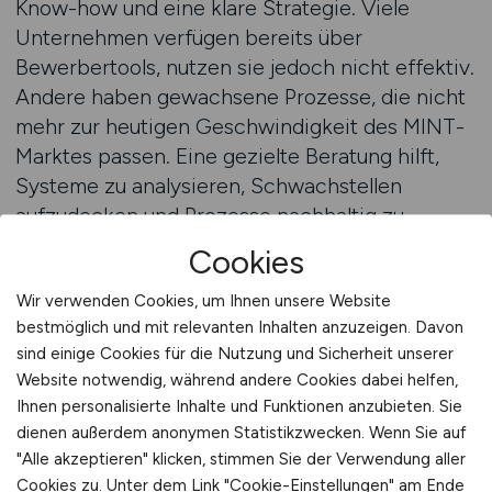
Know-how und eine klare Strategie. Viele
Unternehmen verfügen bereits über
Bewerbertools, nutzen sie jedoch nicht effektiv.
Andere haben gewachsene Prozesse, die nicht
mehr zur heutigen Geschwindigkeit des MINT-
Marktes passen. Eine gezielte Beratung hilft,
Systeme zu analysieren, Schwachstellen
aufzudecken und Prozesse nachhaltig zu
optimieren. Ziel ist es, das
Cookies
Bewerbermanagement so zu gestalten, dass es
Wir verwenden Cookies, um Ihnen unsere Website
einfach, effizient und messbar bleibt –
bestmöglich und mit relevanten Inhalten anzuzeigen. Davon
unabhängig von der Unternehmensgröße.
sind einige Cookies für die Nutzung und Sicherheit unserer
Website notwendig, während andere Cookies dabei helfen,
Die Beratung beginnt mit einer
Ihnen personalisierte Inhalte und Funktionen anzubieten. Sie
Bestandsaufnahme. Welche Tools werden
dienen außerdem anonymen Statistikzwecken. Wenn Sie auf
eingesetzt? Wie werden Bewerbungen erfasst,
"Alle akzeptieren" klicken, stimmen Sie der Verwendung aller
bearbeitet und kommuniziert? Wo entstehen
Cookies zu. Unter dem Link "Cookie-Einstellungen" am Ende